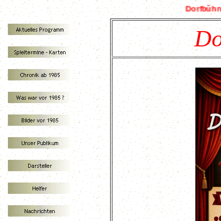
Dorfbühne 
Do